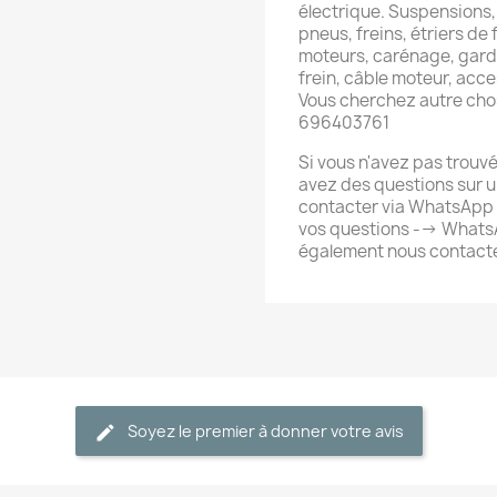
électrique. Suspensions,
pneus, freins, étriers de f
moteurs, carénage, garde
frein, câble moteur, acc
Vous cherchez autre cho
696403761
Si vous n'avez pas trouv
avez des questions sur u
contacter via WhatsApp 
vos questions --> What
également nous contacte
Soyez le premier à donner votre avis