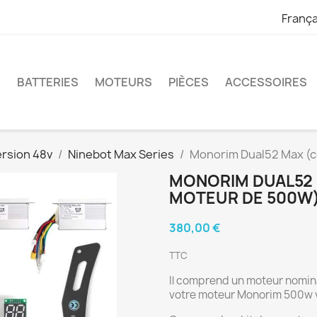
França
S
BATTERIES
MOTEURS
PIÈCES
ACCESSOIRES
ersion 48v
Ninebot Max Series
Monorim Dual52 Max (
MONORIM DUAL52
MOTEUR DE 500W
380,00 €
TTC
Il comprend un moteur nomina
votre moteur Monorim 500w v