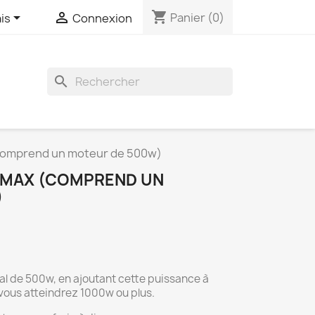
shopping_cart


Panier
(0)
is
Connexion
search
comprend un moteur de 500w)
 MAX (COMPREND UN
)
l de 500w, en ajoutant cette puissance à
ous atteindrez 1000w ou plus.