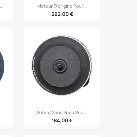
Aperçu rapide

..
Moteur D'origine Pour...
292,00 €
Aperçu rapide

.
Moteur Sans Pneu Pour...
184,00 €