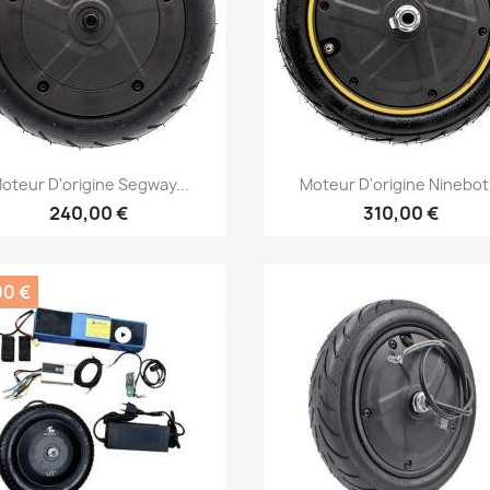
Aperçu rapide
Aperçu rapide


oteur D'origine Segway...
Moteur D'origine Ninebot.
240,00 €
310,00 €
00 €