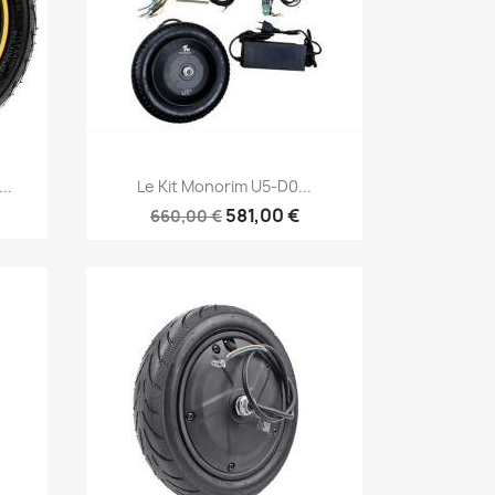
Aperçu rapide

..
Le Kit Monorim U5-D0...
581,00 €
660,00 €