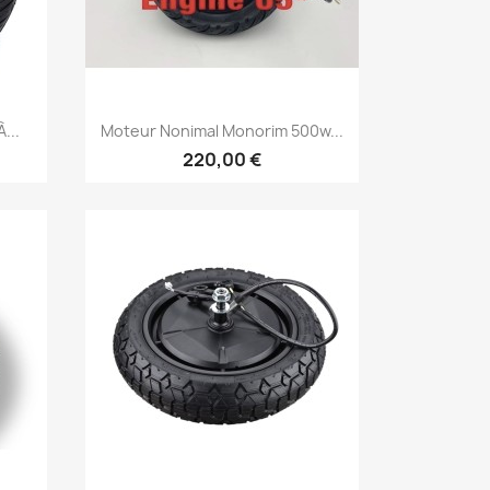
Aperçu rapide

...
Moteur Nonimal Monorim 500w...
220,00 €