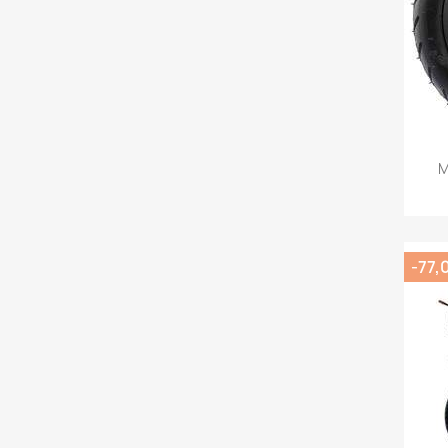
M
-77,