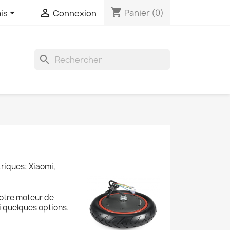
shopping_cart


Panier
(0)
is
Connexion
search
riques: Xiaomi,
otre moteur de
i quelques options.