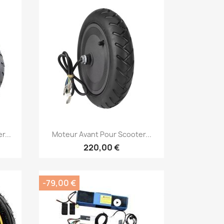
Aperçu rapide

r...
Moteur Avant Pour Scooter...
220,00 €
-79,00 €