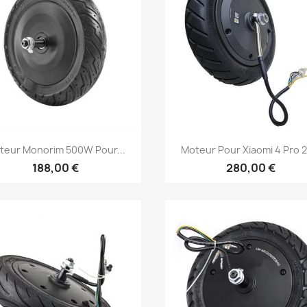
Aperçu rapide
Aperçu rapide


teur Monorim 500W Pour...
Moteur Pour Xiaomi 4 Pro 2
188,00 €
280,00 €