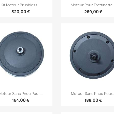
Aperçu rapide
Aperçu rapide


Kit Moteur Brushless...
Moteur Pour Trottinette.
320,00 €
269,00 €
Aperçu rapide
Aperçu rapide


Moteur Sans Pneu Pour...
Moteur Sans Pneu Pour..
164,00 €
188,00 €