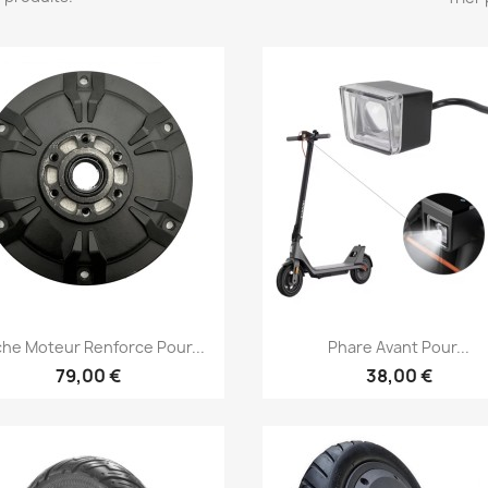
Aperçu rapide
Aperçu rapide


he Moteur Renforce Pour...
Phare Avant Pour...
79,00 €
38,00 €