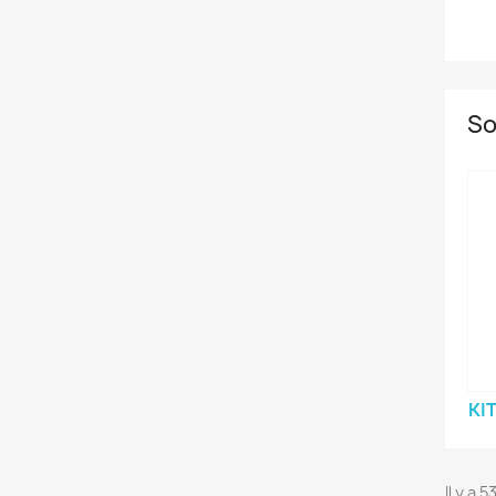
So
KI
Il y a 