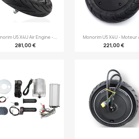
Aperçu rapide
Aperçu rapide


orim U5 X4U Air Engine -...
Monorim U5 X4U - Moteur À
281,00 €
221,00 €