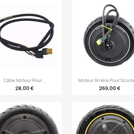
Aperçu rapide
Aperçu rapide


Câble Moteur Pour...
Moteur Arrière Pour Scoote
28,00 €
269,00 €