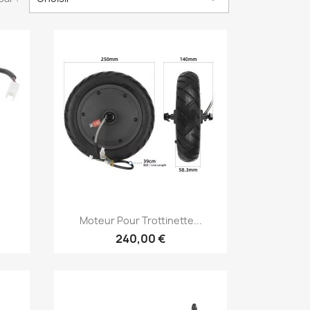
Aperçu rapide

Moteur Pour Trottinette...
240,00 €