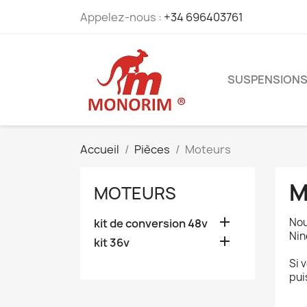
Appelez-nous :
+34 696403761
SUSPENSION
Accueil
Pièces
Moteurs
M
MOTEURS

Nou
kit de conversion 48v
Nin

kit 36v
Si 
pui