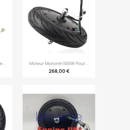
Aperçu rapide

e...
Moteur Monorim 500W Pour...
268,00 €