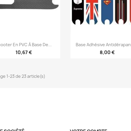
Aperçu rapide
Aperçu rapide


ooter En PVC À Base De...
Base Adhésive Antidérapant
10,67 €
8,00 €
ge 1-23 de 23 article(s)