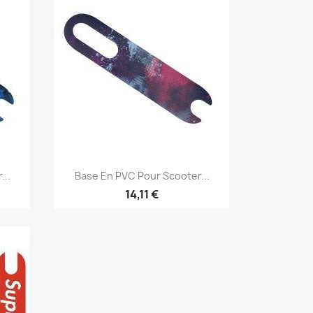
Aperçu rapide

...
Base En PVC Pour Scooter...
14,11 €