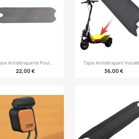
Aperçu rapide
Aperçu rapide


ase Antidérapante Pour...
Tapis Antidérapant Installé
22,00 €
36,00 €