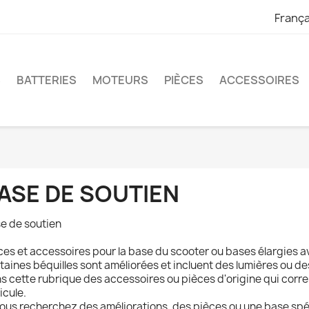
França
S
BATTERIES
MOTEURS
PIÈCES
ACCESSOIRES
ASE DE SOUTIEN
e de soutien
ces et accessoires pour la base du scooter ou bases élargies a
taines béquilles sont améliorées et incluent des lumières ou d
s cette rubrique des accessoires ou pièces d'origine qui corre
icule.
vous recherchez des améliorations, des pièces ou une base spé