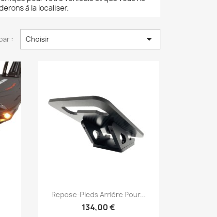
erons à la localiser.

par :
Choisir
Aperçu rapide

Repose-Pieds Arrière Pour...
134,00 €