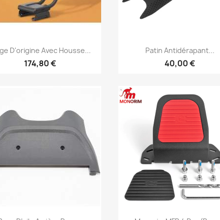
Aperçu rapide
Aperçu rapide


ge D'origine Avec Housse...
Patin Antidérapant...
174,80 €
40,00 €
Aperçu rapide
Aperçu rapide

