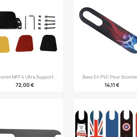
Aperçu rapide
Aperçu rapide


orim MFP 4 Ultra Support...
Base En PVC Pour Scooter
72,00 €
14,11 €