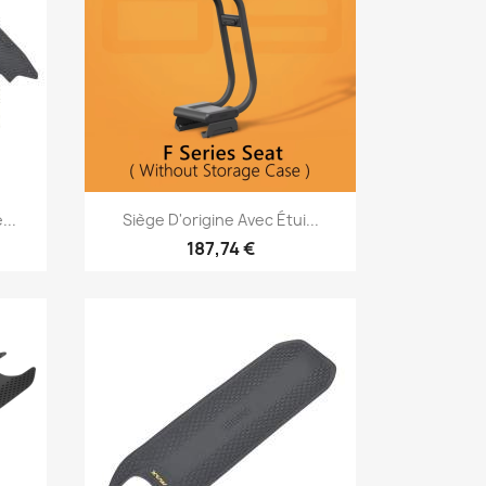
Aperçu rapide

...
Siège D'origine Avec Étui...
187,74 €