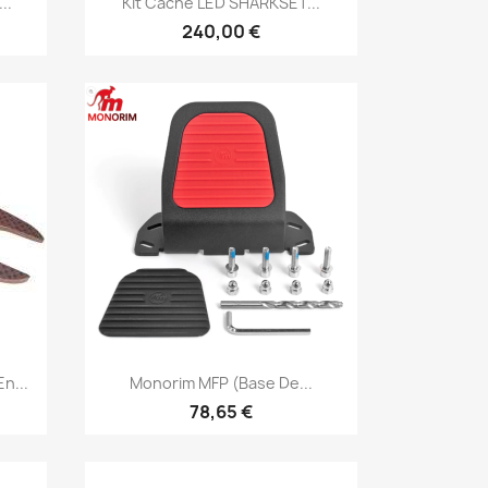
..
Kit Cache LED SHARKSET...
240,00 €
Aperçu rapide

n...
Monorim MFP (base De...
78,65 €