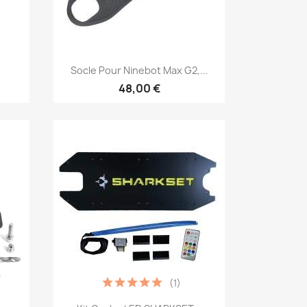
Aperçu rapide

Socle Pour Ninebot Max G2,...
48,00 €
(1)
Aperçu rapide
