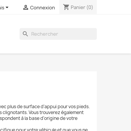
shopping_cart


Panier
(0)
is
Connexion
search
vec plus de surface d'appui pour vos pieds.
es clignotants. Vous trouverez également
spondent à la base d'origine de votre
cifique pour votre véhicule et que vous ne