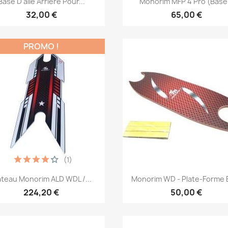
Base D'aile Arrière Pour...
Monorim MFP 4 Pro (base.
32,00 €
65,00 €
PROMO !
(1)
Aperçu rapide
Aperçu rapide


ateau Monorim ALD WDL /...
Monorim WD - Plate-Forme E
224,20 €
50,00 €