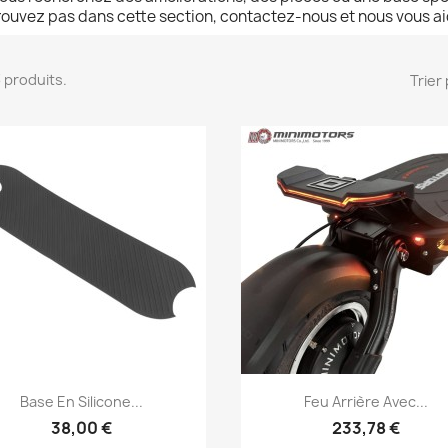
trouvez pas dans cette section, contactez-nous et nous vous aid
23 produits.
Trier 
Aperçu rapide
Aperçu rapide


Base En Silicone...
Feu Arrière Avec...
38,00 €
233,78 €