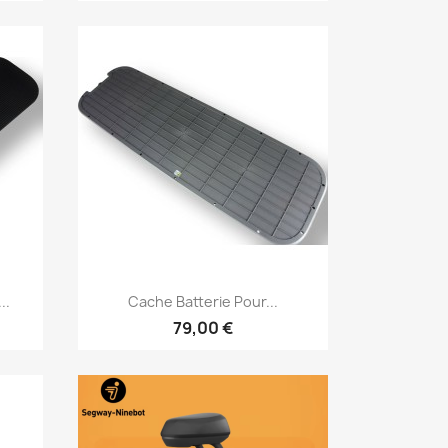
Aperçu rapide

..
Cache Batterie Pour...
79,00 €