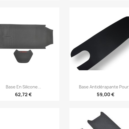
Aperçu rapide
Aperçu rapide


Base En Silicone...
Base Antidérapante Pour.
62,72 €
59,00 €