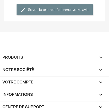
Soyez le premier à donner votre avis
PRODUITS

NOTRE SOCIÉTÉ

VOTRE COMPTE

INFORMATIONS
keyboard_arrow_down
CENTRE DE SUPPORT
