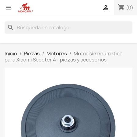
shopping_cart


(0)
search
Inicio
Piezas
Motores
Motor sin neumático
para Xiaomi Scooter 4 - piezas y accesorios