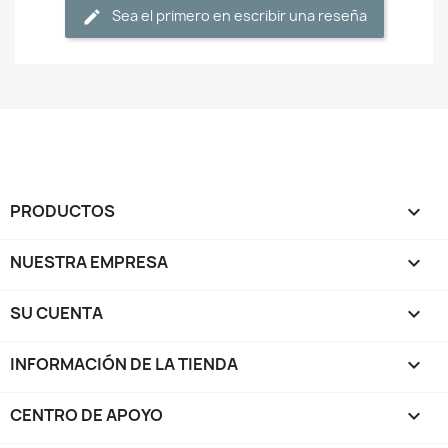
Sea el primero en escribir una reseña
PRODUCTOS

NUESTRA EMPRESA

SU CUENTA

INFORMACIÓN DE LA TIENDA
keyboard_arrow_down
CENTRO DE APOYO
