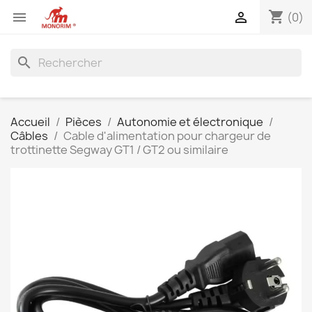
shopping_cart


(0)
search
Accueil
Pièces
Autonomie et électronique
Câbles
Cable d'alimentation pour chargeur de
trottinette Segway GT1 / GT2 ou similaire