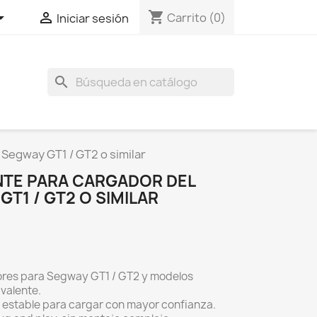
shopping_cart


Carrito
(0)
Iniciar sesión
search
 Segway GT1 / GT2 o similar
NTE PARA CARGADOR DEL
GT1 / GT2 O SIMILAR
res para Segway GT1 / GT2 y modelos
valente.
 estable para cargar con mayor confianza.