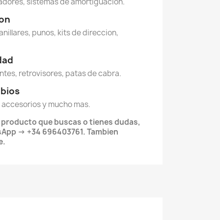
dores, sistemas de amortiguacion.
ion
anillares, punos, kits de direccion,
idad
ntes, retrovisores, patas de cabra.
mbios
 accesorios y mucho mas.
l producto que buscas o tienes dudas,
sApp → +34 696403761. Tambien
e.