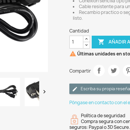
Conexion sencilla tipo p
Cable resistente para un 
Recambio practico o seg
listo.
Cantidad

AÑADIR 

Últimas unidades en st
Compartir
Escriba su propia reseña

Póngase en contacto con el 
Política de seguridad
Compra segura con cer
seguros: Paypal o 3D Secure.