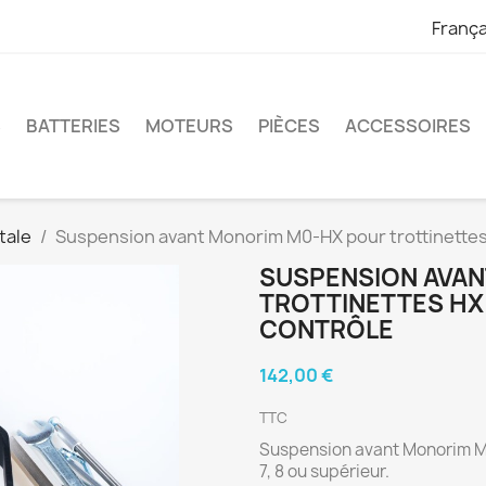
França
S
BATTERIES
MOTEURS
PIÈCES
ACCESSOIRES
tale
Suspension avant Monorim M0-HX pour trottinettes 
SUSPENSION AVA
TROTTINETTES HX 
CONTRÔLE
142,00 €
TTC
Suspension avant Monorim M0
7, 8 ou supérieur.