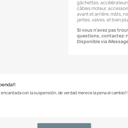
gâchettes, accélérateurs
câbles moteur, accessoi
avant et arrière, mâts, r
jantes, valves, et bien plu
Si vous n’avez pas trou
questions, contactez-
Disponible via iMessage
penda!!
 encantada con la suspensión, de verdad merece la pena el cambio!!