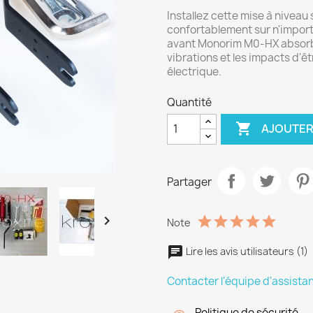
Installez cette mise à niveau
confortablement sur n'importe
avant Monorim M0-HX absorber
vibrations et les impacts d'ê
électrique.
Quantité

AJOUTER
Partager

Note
Lire les avis utilisateurs (1)
Contacter l'équipe d'assista
Politique de sécurité.