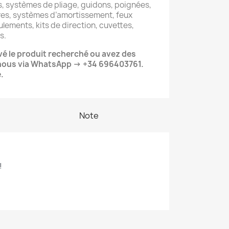
, systèmes de pliage, guidons, poignées,
res, systèmes d’amortissement, feux
oulements, kits de direction, cuvettes,
s.
vé le produit recherché ou avez des
nous via WhatsApp → +34 696403761.
.
Note
!