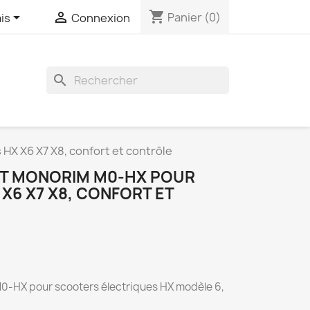
shopping_cart


Panier
(0)
is
Connexion
search
HX X6 X7 X8, confort et contrôle
NT MONORIM M0-HX POUR
X6 X7 X8, CONFORT ET
-HX pour scooters électriques HX modèle 6,