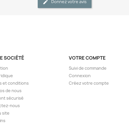
Donnez votre avis
E SOCIÉTÉ
VOTRE COMPTE
tion
Suivi de commande
ridique
Connexion
 et conditions
Créez votre compte
os de nous
nt sécurisé
ctez-nous
u site
ins