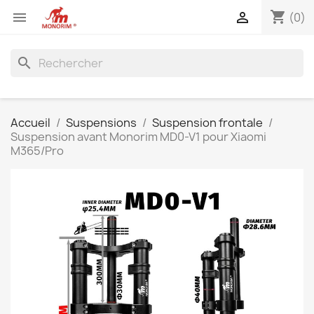
shopping_cart


(0)
search
Accueil
Suspensions
Suspension frontale
Suspension avant Monorim MD0-V1 pour Xiaomi
M365/Pro