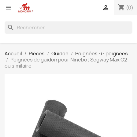
shopping_cart


(0)
search
Accueil
Pièces
Guidon
Poignées -/- poignées
Poignées de guidon pour Ninebot Segway Max G2
ou similaire