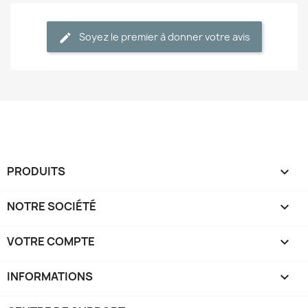
Soyez le premier à donner votre avis
PRODUITS

NOTRE SOCIÉTÉ

VOTRE COMPTE

INFORMATIONS
keyboard_arrow_down