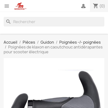
shopping_cart


(0)
search
Accueil
Pièces
Guidon
Poignées -/- poignées
Poignées de klaxon en caoutchouc antidérapantes
pour scooter électrique