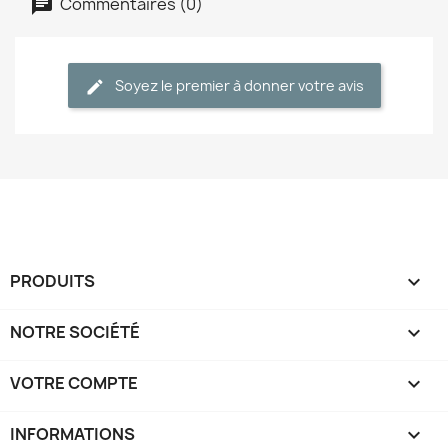
Commentaires (0)
Soyez le premier à donner votre avis
PRODUITS

NOTRE SOCIÉTÉ

VOTRE COMPTE

INFORMATIONS
keyboard_arrow_down