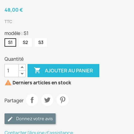
48,00 €
TTC
modèle : S1
S1
S2
S3
Quantité

AJOUTER AU PANIER

Derniers articles en stock
Partager
Donnez votre avis
Contacter l'équipe d'assistance