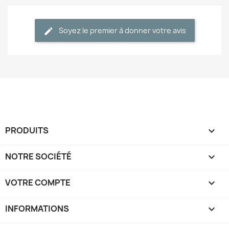
Soyez le premier à donner votre avis
PRODUITS

NOTRE SOCIÉTÉ

VOTRE COMPTE

INFORMATIONS
keyboard_arrow_down