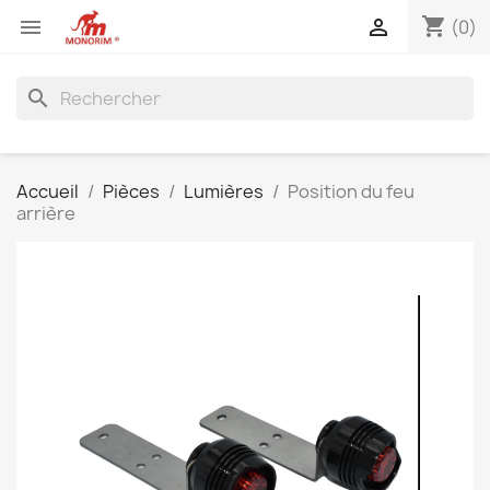
shopping_cart


(0)
search
Accueil
Pièces
Lumières
Position du feu
arrière