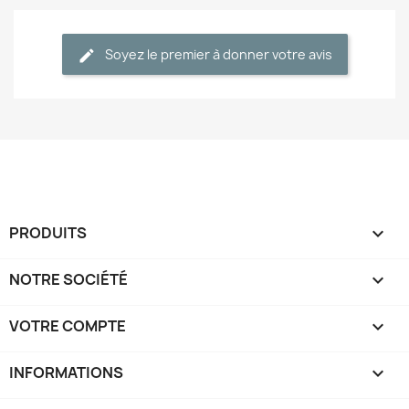
Soyez le premier à donner votre avis
PRODUITS

NOTRE SOCIÉTÉ

VOTRE COMPTE

INFORMATIONS
keyboard_arrow_down