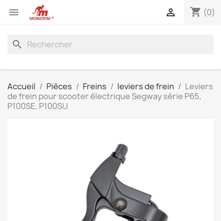
shopping_cart


(0)
search
Accueil
Pièces
Freins
leviers de frein
Leviers
de frein pour scooter électrique Segway série P65,
P100SE, P100SU