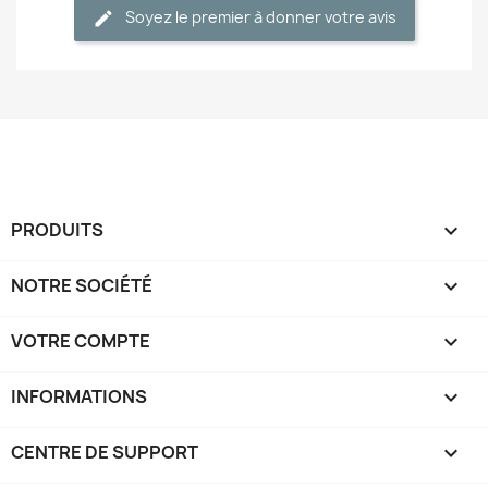
Soyez le premier à donner votre avis
PRODUITS

NOTRE SOCIÉTÉ

VOTRE COMPTE

INFORMATIONS
keyboard_arrow_down
CENTRE DE SUPPORT
