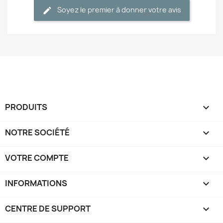
Soyez le premier à donner votre avis
PRODUITS

NOTRE SOCIÉTÉ

VOTRE COMPTE

INFORMATIONS
keyboard_arrow_down
CENTRE DE SUPPORT
