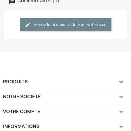
Commentaires (0)
Soyez le premier à donner votre avis
PRODUITS

NOTRE SOCIÉTÉ

VOTRE COMPTE

INFORMATIONS
keyboard_arrow_down