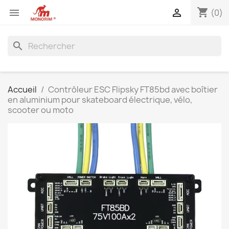
shopping_cart


(0)
search
Accueil
Contrôleur ESC Flipsky FT85bd avec boîtier
en aluminium pour skateboard électrique, vélo,
scooter ou moto