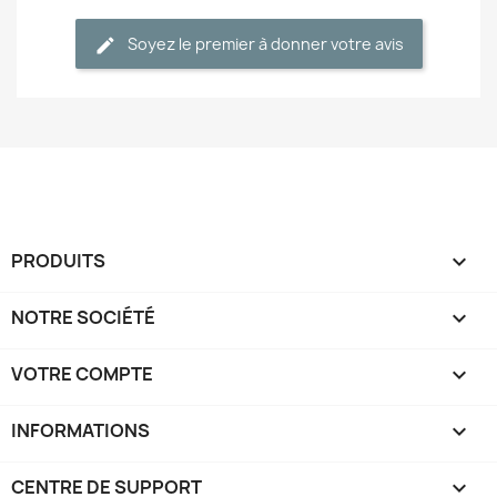
Soyez le premier à donner votre avis
PRODUITS

NOTRE SOCIÉTÉ

VOTRE COMPTE

INFORMATIONS
keyboard_arrow_down
CENTRE DE SUPPORT
