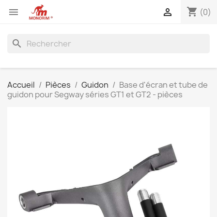
shopping_cart


(0)
search
Accueil
Pièces
Guidon
Base d'écran et tube de
guidon pour Segway séries GT1 et GT2 - pièces