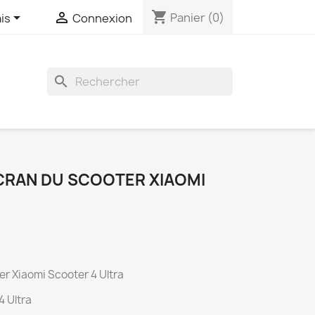
shopping_cart


Panier
(0)
is
Connexion
search
CRAN DU SCOOTER XIAOMI
er Xiaomi Scooter 4 Ultra
4 Ultra