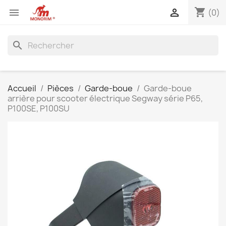
shopping_cart


(0)
search
Accueil
Pièces
Garde-boue
Garde-boue
arrière pour scooter électrique Segway série P65,
P100SE, P100SU