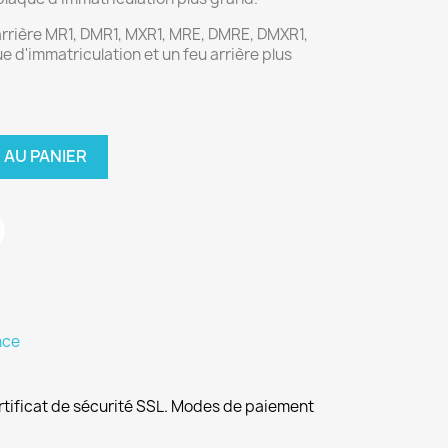
arrière MR1, DMR1, MXR1, MRE, DMRE, DMXR1,
 d'immatriculation et un feu arrière plus
 AU PANIER
nce
rtificat de sécurité SSL. Modes de paiement