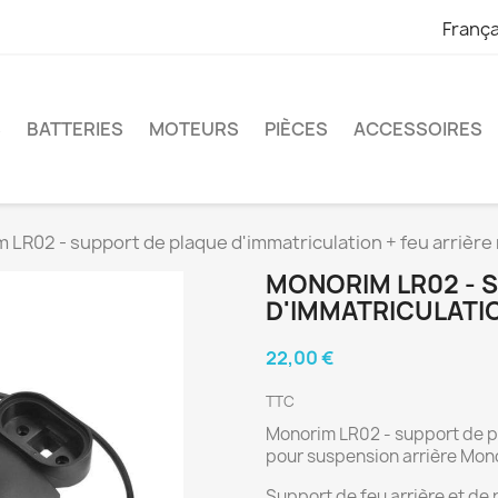
França
S
BATTERIES
MOTEURS
PIÈCES
ACCESSOIRES
 LR02 - support de plaque d'immatriculation + feu arrièr
MONORIM LR02 - 
D'IMMATRICULATI
22,00 €
TTC
Monorim LR02 - support de pl
pour suspension arrière Mon
Support de feu arrière et de 