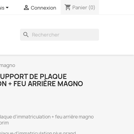
shopping_cart


Panier
(0)
is
Connexion
search
e magno
SUPPORT DE PLAQUE
ON + FEU ARRIÈRE MAGNO
aque d'immatriculation + feu arrière magno
orim
plaque d'immatriculation plus grand.