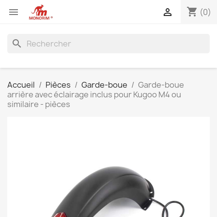
shopping_cart


(0)
search
Accueil
Pièces
Garde-boue
Garde-boue
arrière avec éclairage inclus pour Kugoo M4 ou
similaire - pièces