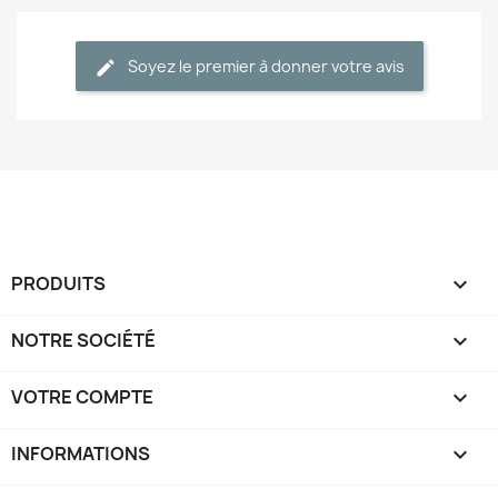
Soyez le premier à donner votre avis
PRODUITS

NOTRE SOCIÉTÉ

VOTRE COMPTE

INFORMATIONS
keyboard_arrow_down