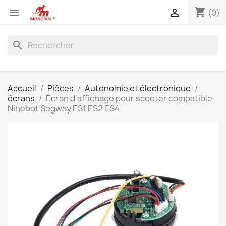
shopping_cart


(0)
search
Accueil
Pièces
Autonomie et électronique
écrans
Écran d'affichage pour scooter compatible
Ninebot Segway ES1 ES2 ES4