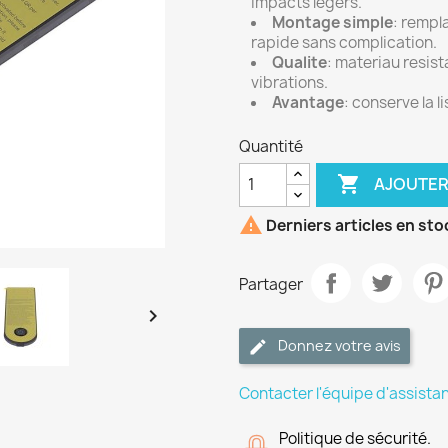
impacts legers.
Montage simple
: rempl
rapide sans complication.
Qualite
: materiau resis
vibrations.
Avantage
: conserve la l
Quantité

AJOUTER

Derniers articles en sto
Partager

Donnez votre avis
Contacter l'équipe d'assista
Politique de sécurité.