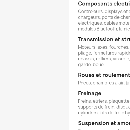
Composants electri
Controleurs, displays et 
chargeurs, ports de cha
electriques, cables moteu
modules Bluetooth, lumier
Transmission et st
Moteurs, axes, fourches,
pliage, fermetures rapid
chassis, colliers, visseri
garde-boue.
Roues et roulemen
Pneus, chambres a air, ja
Freinage
Freins, etriers, plaquettes
supports de frein, disque
cylindres, kits de frein h
Suspension et amo