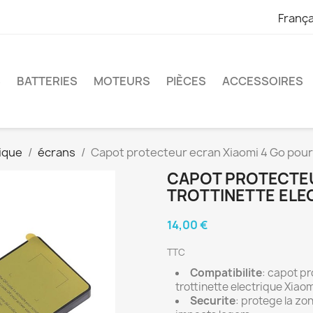
França
S
BATTERIES
MOTEURS
PIÈCES
ACCESSOIRES
ique
écrans
Capot protecteur ecran Xiaomi 4 Go pour 
CAPOT PROTECTEU
TROTTINETTE ELEC
14,00 €
TTC
Compatibilite
: capot pr
trottinette electrique Xiaom
Securite
: protege la zo