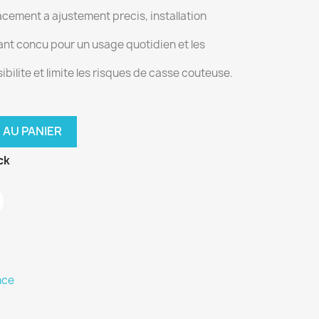
acement a ajustement precis, installation
tant concu pour un usage quotidien et les
isibilite et limite les risques de casse couteuse.
 AU PANIER
ck
nce