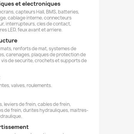
ques et electroniques
ecrans, capteurs Hall, BMS, batteries,
rge, cablage interne, connecteurs
r, interrupteurs, cles de contact,
es LED, feux avant et arriere.
ructure
 mats, renforts de mat, systemes de
es, carenages, plaques de protection de
e, vis de securite, crochets et supports de
t
ntes, valves, roulements.
, leviers de frein, cables de frein,
s de frein, durites hydrauliques, maitres-
ydraulique.
rtissement