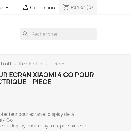
shopping_cart


Panier
(0)
is
Connexion
search
trottinette electrique - piece
R ECRAN XIAOMI 4 GO POUR
TRIQUE - PIECE
otecteur pour ecran et display de la
i 4 Go.
ne du display contre rayures, poussiere et