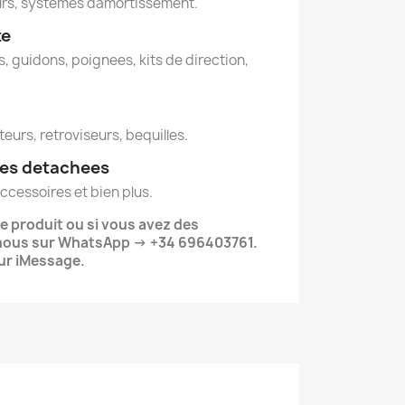
urs, systemes damortissement.
te
, guidons, poignees, kits de direction,
teurs, retroviseurs, bequilles.
ces detachees
cessoires et bien plus.
le produit ou si vous avez des
nous sur WhatsApp -> +34 696403761.
ur iMessage.