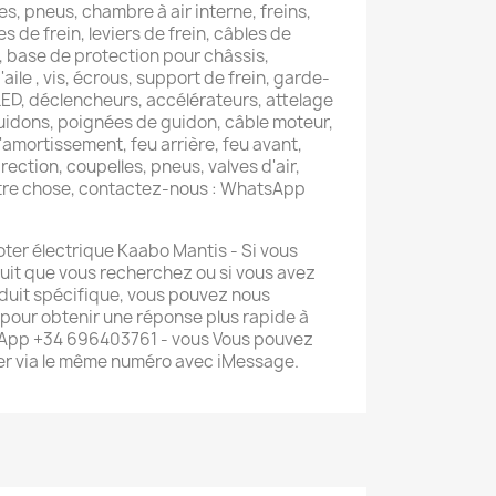
es, pneus, chambre à air interne, freins,
es de frein, leviers de frein, câbles de
, base de protection pour châssis,
'aile , vis, écrous, support de frein, garde-
 LED, déclencheurs, accélérateurs, attelage
uidons, poignées de guidon, câble moteur,
amortissement, feu arrière, feu avant,
rection, coupelles, pneus, valves d'air,
utre chose, contactez-nous : WhatsApp
oter électrique Kaabo Mantis - Si vous
duit que vous recherchez ou si vous avez
duit spécifique, vous pouvez nous
pour obtenir une réponse plus rapide à
sApp +34 696403761 - vous Vous pouvez
r via le même numéro avec iMessage.