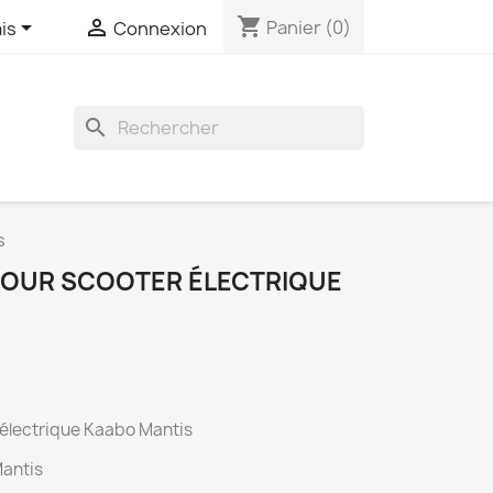
shopping_cart


Panier
(0)
is
Connexion
search
s
 POUR SCOOTER ÉLECTRIQUE
 électrique Kaabo Mantis
Mantis