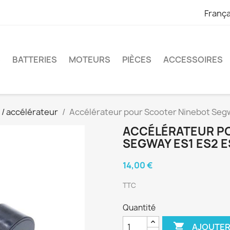
França
S
BATTERIES
MOTEURS
PIÈCES
ACCESSOIRES
/ accélérateur
Accélérateur pour Scooter Ninebot Seg
ACCÉLÉRATEUR P
SEGWAY ES1 ES2 E
14,00 €
TTC
Quantité

AJOUTER