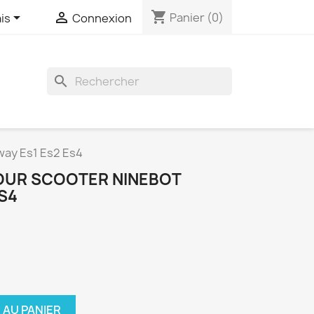
shopping_cart


Panier
(0)
is
Connexion
search
way Es1 Es2 Es4
OUR SCOOTER NINEBOT
S4
 AU PANIER