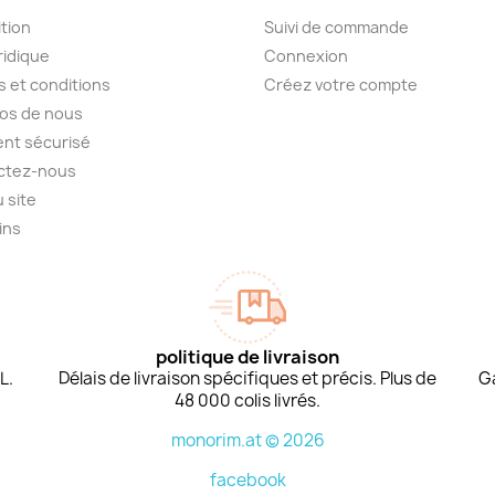
tion
Suivi de commande
ridique
Connexion
 et conditions
Créez votre compte
os de nous
nt sécurisé
ctez-nous
u site
ins
politique de livraison
L.
Délais de livraison spécifiques et précis. Plus de
G
48 000 colis livrés.
monorim.at © 2026
facebook