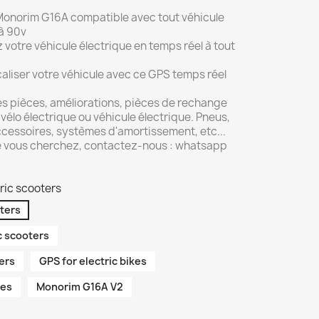
 Monorim G16A compatible avec tout véhicule
 à 90v
votre véhicule électrique en temps réel à tout
caliser votre véhicule avec ce GPS temps réel
s pièces, améliorations, pièces de rechange
 vélo électrique ou véhicule électrique. Pneus,
ccessoires, systèmes d'amortissement, etc...
ue vous cherchez, contactez-nous : whatsapp
ric scooters
oters
c scooters
ers
GPS for electric bikes
les
Monorim G16A V2