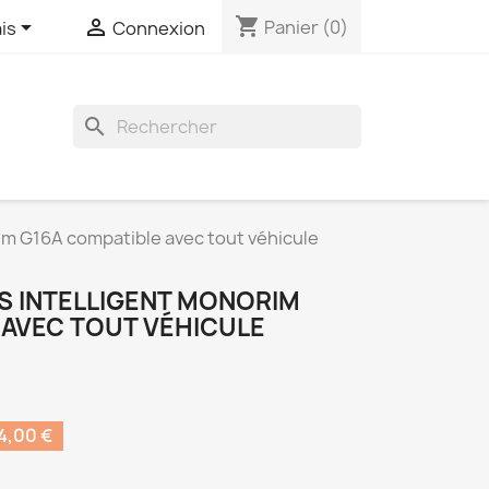
shopping_cart


Panier
(0)
is
Connexion
search
im G16A compatible avec tout véhicule
S INTELLIGENT MONORIM
 AVEC TOUT VÉHICULE
,00 €