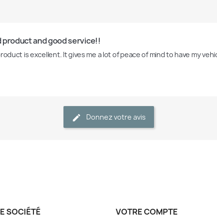
 product and good service!! 
roduct is excellent. It gives me a lot of peace of mind to have my vehi
Donnez votre avis
E SOCIÉTÉ
VOTRE COMPTE