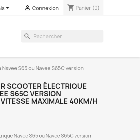
shopping_cart


Panier
(0)
is
Connexion
search
e Navee S65 ou Navee S65C version
R SCOOTER ÉLECTRIQUE
EE S65C VERSION
 VITESSE MAXIMALE 40KM/H
ctrique Navee S65 ou Navee S65C version