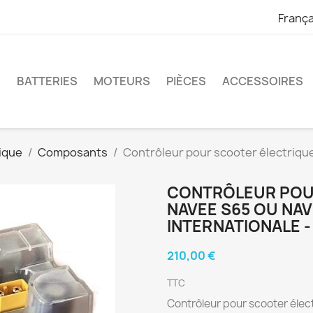
França
S
BATTERIES
MOTEURS
PIÈCES
ACCESSOIRES
ique
Composants
Contrôleur pour scooter électriqu
CONTRÔLEUR POU
NAVEE S65 OU NAV
INTERNATIONALE -
210,00 €
TTC
Contrôleur pour scooter éle