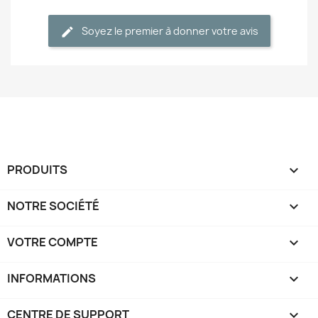
Soyez le premier à donner votre avis
PRODUITS

NOTRE SOCIÉTÉ

VOTRE COMPTE

INFORMATIONS
keyboard_arrow_down
CENTRE DE SUPPORT
