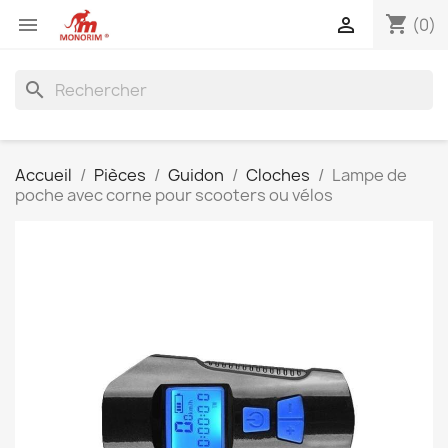
shopping_cart


(0)
search
Accueil
Pièces
Guidon
Cloches
Lampe de
poche avec corne pour scooters ou vélos