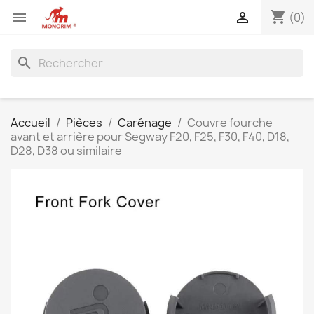
shopping_cart


(0)
search
Accueil
Pièces
Carénage
Couvre fourche
avant et arrière pour Segway F20, F25, F30, F40, D18,
D28, D38 ou similaire