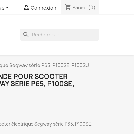
shopping_cart


Panier
(0)
is
Connexion
search
que Segway série P65, P100SE, P100SU
NDE POUR SCOOTER
Y SÉRIE P65, P100SE,
ter électrique Segway série P65, P100SE,