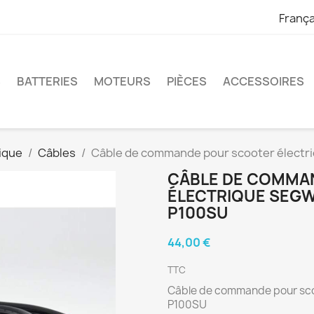
França
S
BATTERIES
MOTEURS
PIÈCES
ACCESSOIRES
ique
Câbles
Câble de commande pour scooter électri
CÂBLE DE COMMA
ÉLECTRIQUE SEGWA
P100SU
44,00 €
TTC
Câble de commande pour scoo
P100SU