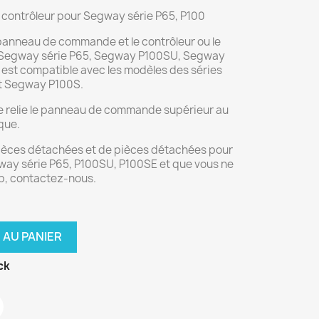
 contrôleur pour Segway série P65, P100
panneau de commande et le contrôleur ou le
r Segway série P65, Segway P100SU, Segway
e est compatible avec les modèles des séries
t Segway P100S.
le relie le panneau de commande supérieur au
que.
pièces détachées et de pièces détachées pour
way série P65, P100SU, P100SE et que vous ne
eb, contactez-nous.
 AU PANIER
ck