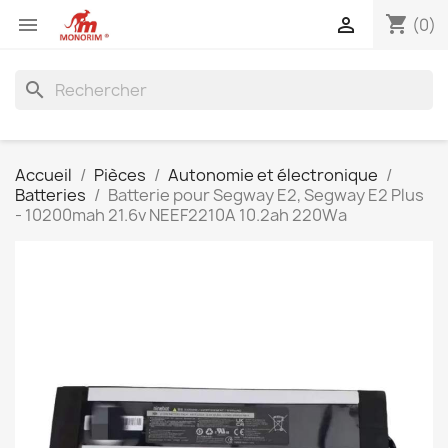
shopping_cart


(0)
search
Accueil
Pièces
Autonomie et électronique
Batteries
Batterie pour Segway E2, Segway E2 Plus
- 10200mah 21.6v NEEF2210A 10.2ah 220Wa