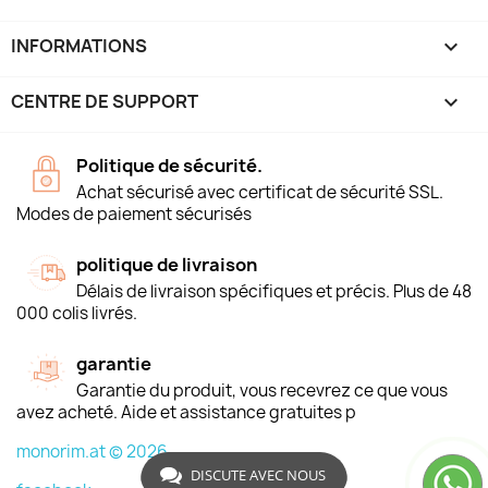
INFORMATIONS
keyboard_arrow_down
CENTRE DE SUPPORT

Politique de sécurité.
Achat sécurisé avec certificat de sécurité SSL.
Modes de paiement sécurisés
politique de livraison
Délais de livraison spécifiques et précis. Plus de 48
000 colis livrés.
garantie
Garantie du produit, vous recevrez ce que vous
avez acheté. Aide et assistance gratuites p
monorim.at © 2026
DISCUTE AVEC NOUS