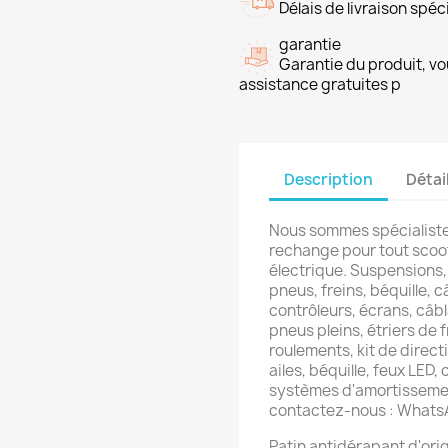
Délais de livraison spéci
garantie
Garantie du produit, vo
assistance gratuites p
Description
Détai
Nous sommes spécialiste
rechange pour tout scoot
électrique. Suspensions,
pneus, freins, béquille, c
contrôleurs, écrans, câb
pneus pleins, étriers de f
roulements, kit de directi
ailes, béquille, feux LED,
systèmes d'amortissemen
contactez-nous : What
Patin antidérapant d'ori