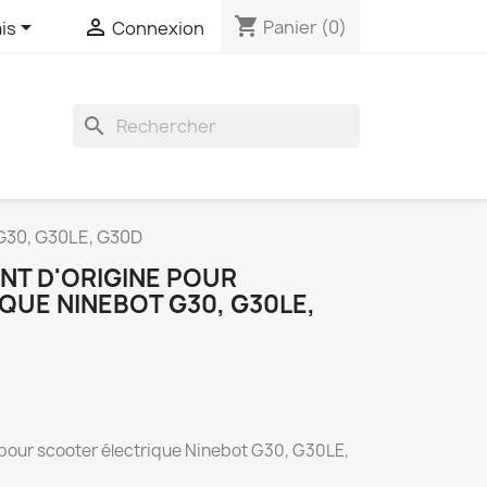
shopping_cart


Panier
(0)
is
Connexion
search
 G30, G30LE, G30D
NT D'ORIGINE POUR
QUE NINEBOT G30, G30LE,
 pour scooter électrique Ninebot G30, G30LE,