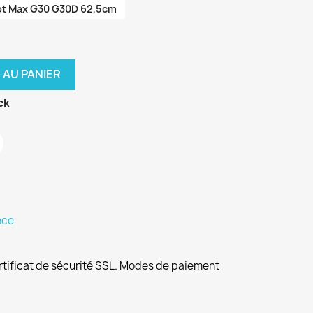
ot Max G30 G30D 62,5cm
 AU PANIER
ck
nce
rtificat de sécurité SSL. Modes de paiement