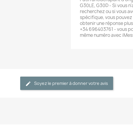
G30LE, G30D - Si vous n'
recherchez ou si vous av
spécifique, vous pouvez
obtenir une réponse plu
+34 696403761 - vous po
même numéro avec iMes
Soyez le premier à donner votre avis