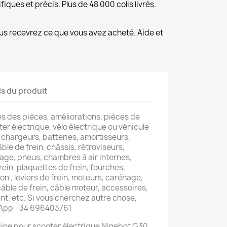
fiques et précis. Plus de 48 000 colis livrés.
us recevrez ce que vous avez acheté. Aide et
ls du produit
s des pièces, améliorations, pièces de
er électrique, vélo électrique ou véhicule
 chargeurs, batteries, amortisseurs,
âble de frein, châssis, rétroviseurs,
lage, pneus, chambres à air internes,
rein, plaquettes de frein, fourches,
on , leviers de frein, moteurs, carénage,
 câble de frein, câble moteur, accessoires,
t, etc. Si vous cherchez autre chose,
sApp +34 696403761
gine pour scooter électrique Ninebot G30,