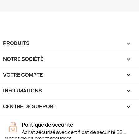
PRODUITS

NOTRE SOCIÉTÉ

VOTRE COMPTE

INFORMATIONS
keyboard_arrow_down
CENTRE DE SUPPORT

Politique de sécurité.
Achat sécurisé avec certificat de sécurité SSL.
Modes de paiement sécurisés