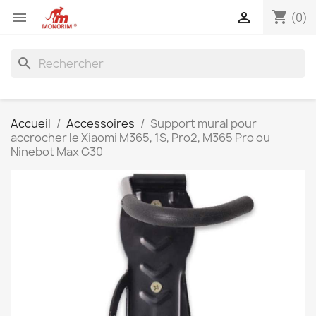
shopping_cart


(0)
search
Accueil
Accessoires
Support mural pour
accrocher le Xiaomi M365, 1S, Pro2, M365 Pro ou
Ninebot Max G30