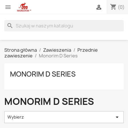
shopping_cart


(0)
search
Strona główna
Zawieszenia
Przednie
zawieszenie
Monorim D Series
MONORIM D SERIES
MONORIM D SERIES

Wybierz