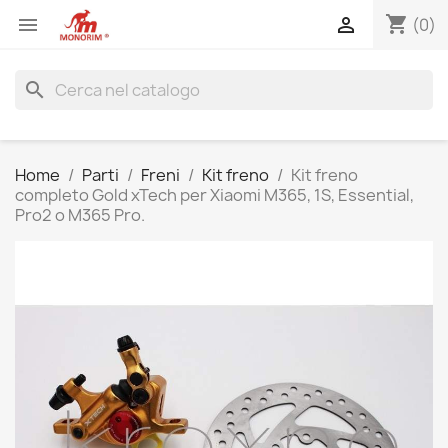
shopping_cart


(0)
search
Home
Parti
Freni
Kit freno
Kit freno
completo Gold xTech per Xiaomi M365, 1S, Essential,
Pro2 o M365 Pro.