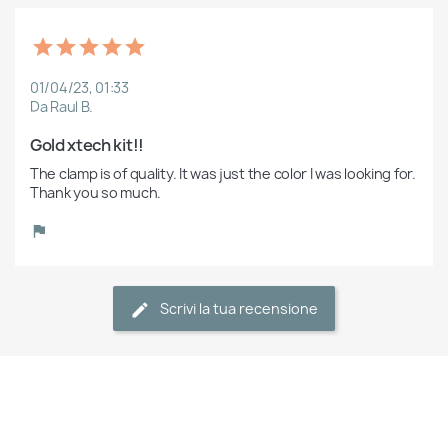
01/04/23, 01:33
Da Raul B.
Gold xtech kit!!
The clamp is of quality. It was just the color I was looking for. 
Scrivi la tua recensione