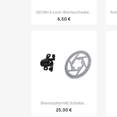
Vorschau

120 Mm 5-Loch-Bremsscheibe...
Kom
6,50 €
Vorschau

Bremssattel Mit Scheibe...
25,00 €