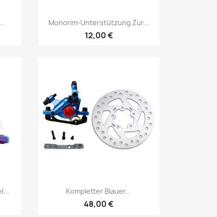
Vorschau

..
Monorim-Unterstützung Zur...
12,00 €
Vorschau

...
Kompletter Blauer...
48,00 €