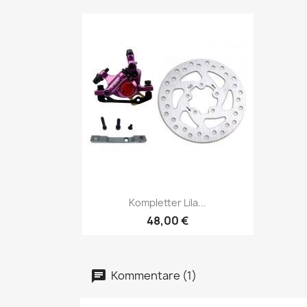
Vorschau

Kompletter Lila...
48,00 €
Kommentare (1)