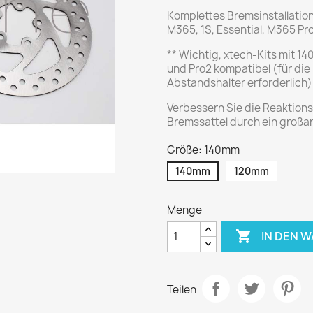
Komplettes Bremsinstallation
M365, 1S, Essential, M365 P
** Wichtig, xtech-Kits mit 
und Pro2 kompatibel (für die 
Abstandshalter erforderlich)
Verbessern Sie die Reaktions
Bremssattel durch ein großa
Größe: 140mm
140mm
120mm
Menge

IN DEN 
Teilen