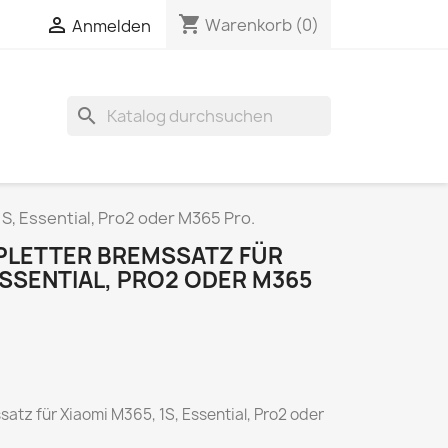
shopping_cart


Warenkorb
(0)
Anmelden
search
S, Essential, Pro2 oder M365 Pro.
PLETTER BREMSSATZ FÜR
 ESSENTIAL, PRO2 ODER M365
atz für Xiaomi M365, 1S, Essential, Pro2 oder