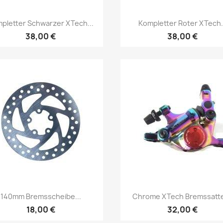
Vorschau
Vorschau


pletter Schwarzer XTech...
Kompletter Roter XTech.
38,00 €
38,00 €
Vorschau
Vorschau


140mm Bremsscheibe...
Chrome XTech Bremssattel
18,00 €
32,00 €