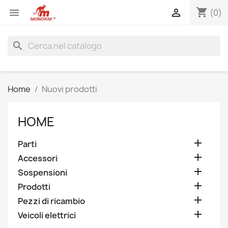
shopping_cart


(0)
search
Home
Nuovi prodotti
HOME

Parti

Accessori

Sospensioni

Prodotti

Pezzi di ricambio

Veicoli elettrici