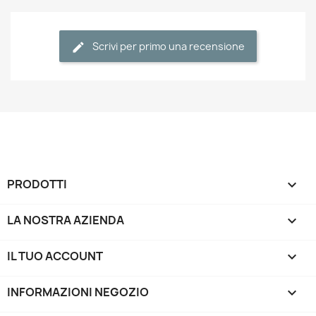
Scrivi per primo una recensione
PRODOTTI

LA NOSTRA AZIENDA

IL TUO ACCOUNT

INFORMAZIONI NEGOZIO
keyboard_arrow_down