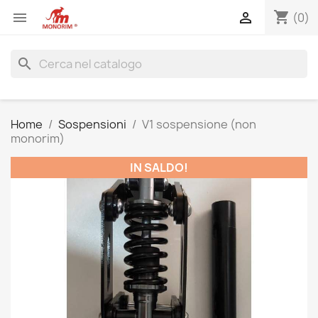
shopping_cart


(0)
search
Home
Sospensioni
V1 sospensione (non
monorim)
IN SALDO!