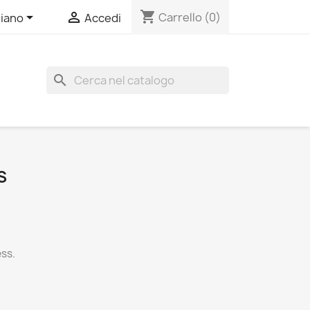
shopping_cart


Carrello
(0)
liano
Accedi
search
S
ess.