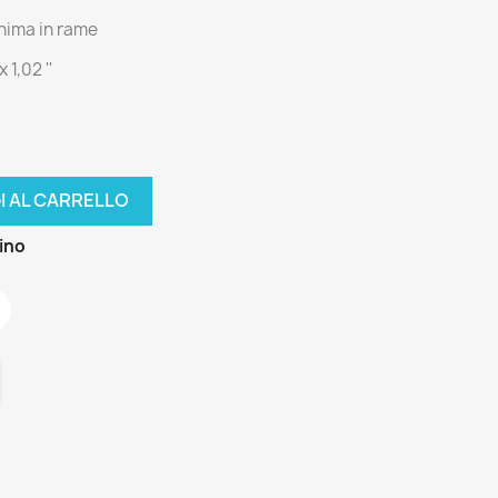
anima in rame
 1,02 ''
I AL CARRELLO
zino