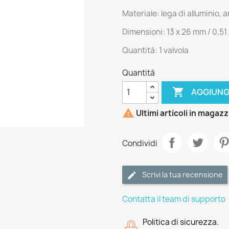
Materiale: lega di alluminio, 
Dimensioni: 13 x 26 mm / 0,51 x
Quantità: 1 valvola
Quantità

AGGIUNG

Ultimi articoli in magaz
Condividi
Scrivi la tua recensione
Contatta il team di supporto
Politica di sicurezza.