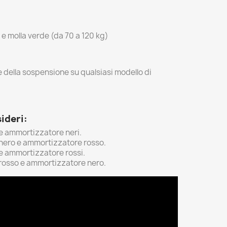
 e molla verde (da 70 a 120 kg)
ne della sospensione su qualsiasi modello di
sideri:
e ammortizzatore neri.
nero e ammortizzatore rosso.
e ammortizzatore rossi.
rosso e ammortizzatore nero.