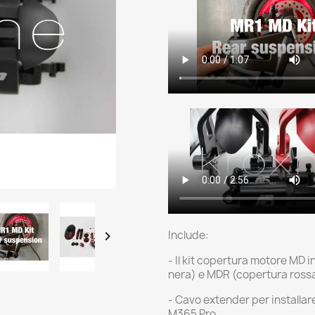

Include:
- Il kit copertura motore MD 
nera) e MDR (copertura ross
- Cavo extender per installare
M365 Pro