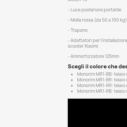
- Luce posteriore portatile
- Molla rossa (da 50 a 100 kg)
- Trapano
- Adattatori per l'installazio
scooter Xiaomi.
- Ammortizzatore 125mm
Scegli il colore che de
Monorim MR1-BB: telaio 
Monorim MR1-BR: telaio 
Monorim MR1-RR: telaio 
Monorim MR1-RB: telaio 