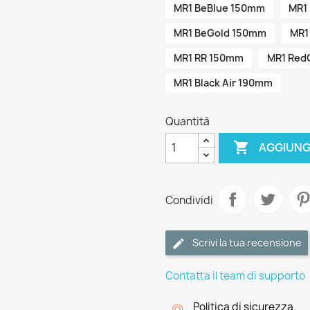
MR1 BeBlue 150mm
MR1
MR1 BeGold 150mm
MR1
MR1 RR 150mm
MR1 Red
MR1 Black Air 190mm
Quantità

AGGIUNG
Condividi
Scrivi la tua recensione
Contatta il team di supporto
Politica di sicurezza.