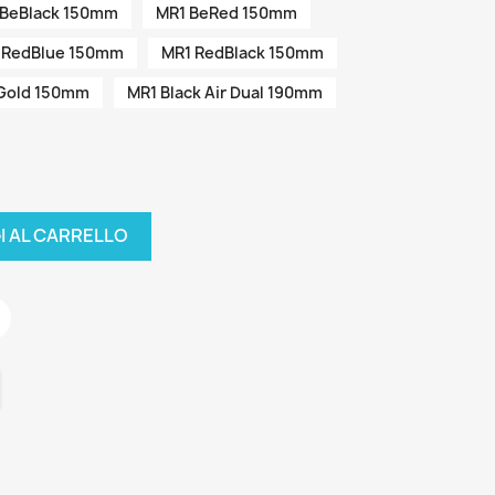
 BeBlack 150mm
MR1 BeRed 150mm
 RedBlue 150mm
MR1 RedBlack 150mm
Gold 150mm
MR1 Black Air Dual 190mm
I AL CARRELLO