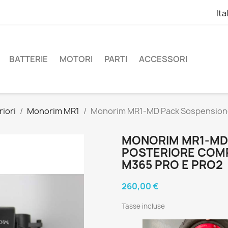
Ita
BATTERIE
MOTORI
PARTI
ACCESSORI
iori
Monorim MR1
Monorim MR1-MD Pack Sospensione 
MONORIM MR1-MD
POSTERIORE COMP
M365 PRO E PRO2
260,00 €
Tasse incluse