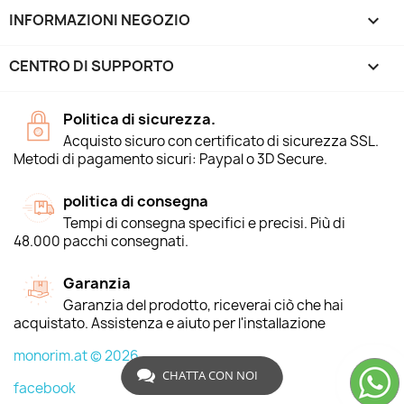
INFORMAZIONI NEGOZIO
keyboard_arrow_down
CENTRO DI SUPPORTO

Politica di sicurezza.
Acquisto sicuro con certificato di sicurezza SSL.
Metodi di pagamento sicuri: Paypal o 3D Secure.
politica di consegna
Tempi di consegna specifici e precisi. Più di
48.000 pacchi consegnati.
Garanzia
Garanzia del prodotto, riceverai ciò che hai
acquistato. Assistenza e aiuto per l'installazione
monorim.at © 2026
CHATTA CON NOI
facebook