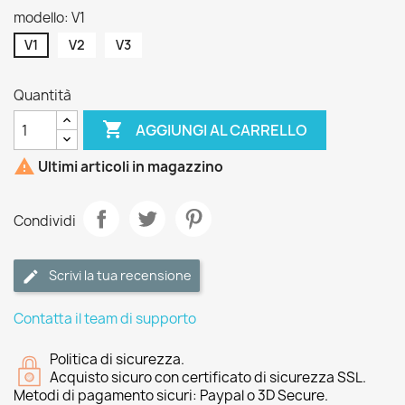
modello: V1
V1
V2
V3
Quantità

AGGIUNGI AL CARRELLO

Ultimi articoli in magazzino
Condividi
Scrivi la tua recensione
Contatta il team di supporto
Politica di sicurezza.
Acquisto sicuro con certificato di sicurezza SSL.
Metodi di pagamento sicuri: Paypal o 3D Secure.