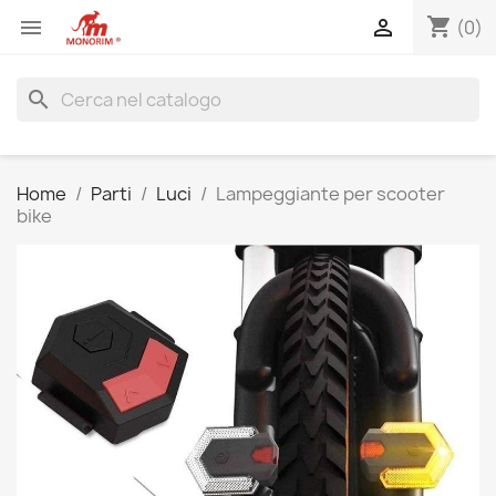
shopping_cart


(0)
search
Home
Parti
Luci
Lampeggiante per scooter
bike