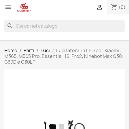
shopping_cart


(0)
search
Home
Parti
Luci
Luci laterali a LED per Xiaomi
M365, M365 Pro, Essential, 1S, Pro2, Ninebot Max G30,
G30D e G30LP