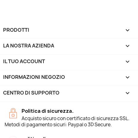
PRODOTTI

LA NOSTRA AZIENDA

IL TUO ACCOUNT

INFORMAZIONI NEGOZIO
keyboard_arrow_down
CENTRO DI SUPPORTO

Politica di sicurezza.
Acquisto sicuro con certificato di sicurezza SSL.
Metodi di pagamento sicuri: Paypal o 3D Secure.