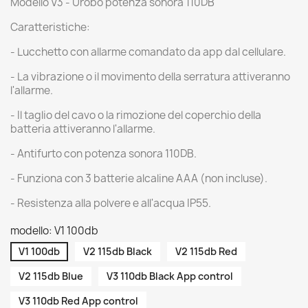
Modello V3 - Urobo potenza sonora 110DB
Caratteristiche:
- Lucchetto con allarme comandato da app dal cellulare.
- La vibrazione o il movimento della serratura attiveranno
l'allarme.
- Il taglio del cavo o la rimozione del coperchio della
batteria attiveranno l'allarme.
- Antifurto con potenza sonora 110DB.
- Funziona con 3 batterie alcaline AAA (non incluse).
- Resistenza alla polvere e all'acqua IP55.
modello: V1 100db
V1 100db
V2 115db Black
V2 115db Red
V2 115db Blue
V3 110db Black App control
V3 110db Red App control