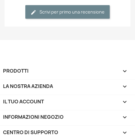
Scrivi per primo una recensione
PRODOTTI

LA NOSTRA AZIENDA

IL TUO ACCOUNT

INFORMAZIONI NEGOZIO
keyboard_arrow_down
CENTRO DI SUPPORTO
