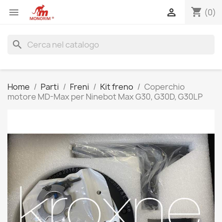
shopping_cart


(0)
search
Home
Parti
Freni
Kit freno
Coperchio
motore MD-Max per Ninebot Max G30, G30D, G30LP