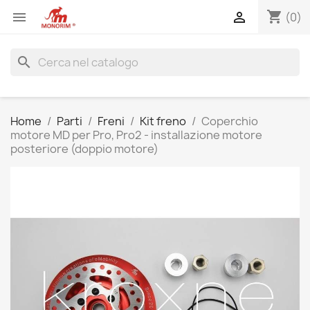
shopping_cart


(0)
search
Home
Parti
Freni
Kit freno
Coperchio
motore MD per Pro, Pro2 - installazione motore
posteriore (doppio motore)