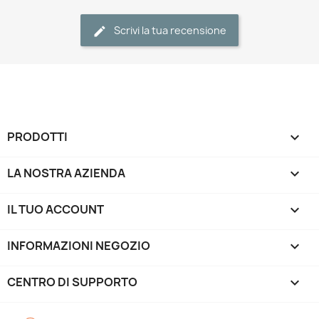
Scrivi la tua recensione
PRODOTTI

LA NOSTRA AZIENDA

IL TUO ACCOUNT

INFORMAZIONI NEGOZIO
keyboard_arrow_down
CENTRO DI SUPPORTO
