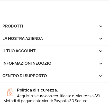
PRODOTTI

LA NOSTRA AZIENDA

IL TUO ACCOUNT

INFORMAZIONI NEGOZIO
keyboard_arrow_down
CENTRO DI SUPPORTO

Politica di sicurezza.
Acquisto sicuro con certificato di sicurezza SSL.
Metodi di pagamento sicuri: Paypal o 3D Secure.