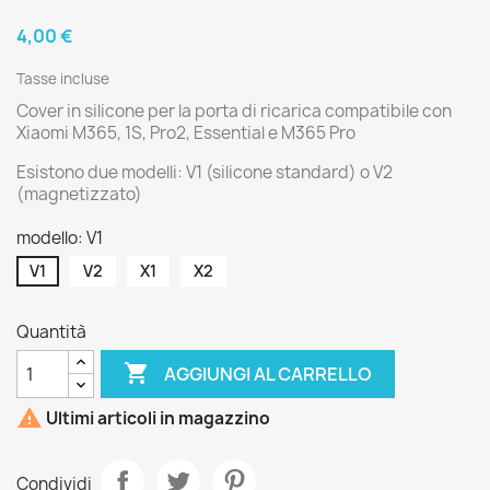
4,00 €
Tasse incluse
Cover in silicone per la porta di ricarica compatibile con
Xiaomi M365, 1S, Pro2, Essential e M365 Pro
Esistono due modelli: V1 (silicone standard) o V2 ​​
(magnetizzato)
modello: V1
V1
V2
X1
X2
Quantità

AGGIUNGI AL CARRELLO

Ultimi articoli in magazzino
Condividi