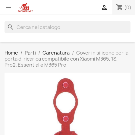
shopping_cart


(0)
search
Home
Parti
Carenatura
Cover in silicone per la
porta di ricarica compatibile con Xiaomi M365, 1S,
Pro2, Essential e M365 Pro